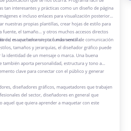
l de publicación que se nos ocurra. Programa fácil de
s tan interesantes y prácticas como un diseño de página
imágenes e incluso enlaces para visualización posterior
nuestras propias plantillas, crear hojas de estilo para
la fuente, el tamaño… y otros muchos accesos directos
vida del maquetador un poco más sencilla.
 letras; es una herramienta fundamental de comunicación
estilos, tamaños y jerarquías, el diseñador gráfico puede
zar la identidad de un mensaje o marca. Una buena
que también aporta personalidad, estructura y tono a
lemento clave para conectar con el público y generar
radores, diseñadores gráficos, maquetadores que trabajen
ofesionales del sector, diseñadores en general que
do aquel que quiera aprender a maquetar con este