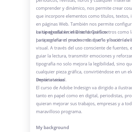
periódicos, revistas, libros y cualquier materia
comprender y dinámico, nos permite crear cosa
que incorpore elementos como títulos, textos, 
en páginas Web. También nos permite configurar 
evitar el establecimiento de parámetros como 
La tipografía en el Diseño Gráfico
para acelerar el proceso de diseño y hacer la 
La tipografía es mucho más que la elección de
visual. A través del uso consciente de fuentes, 
guiar la lectura, transmitir emociones y refor
tipografía no solo mejora la legibilidad, sino 
cualquier pieza gráfica, convirtiéndose en un e
impacto visual.
Destinatarios
El curso de Adobe Indesign
va dirigido a ilust
tanto en papel como en digital, periodistas, pr
quieran mejorar sus trabajos, empresas y a to
maravilloso programa.
My background