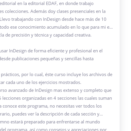
itorial en la editorial EDAF, en donde trabajo
tes colecciones. Además doy clases presenciales en la
o Llevo trabajando con InDesign desde hace más de 10
s todo ese conocimiento acumulado en lo que para mi es
 de precisión y técnica y capacidad creativa.
 usar InDesign de forma eficiente y profesional en el
 desde publicaciones pequeñas y sencillas hasta
ácticos, por lo cual, éste curso incluye los archivos de
ar cada uno de los ejercicios mostrados.
 curso avanzado de InDesign mas extenso y completo que
6 lecciones organizadas en 4 secciones las cuales suman
a conoce este programa, no necesitas ver todos los
trario, puedes ver la descripción de cada sección y
 alumno estará preparado para enfrentarse al mundo
e del programa, así como consejos y apreciaciones por