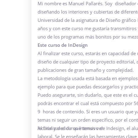
Mi nombre es Manuel Pallarés. Soy diseñador ed
diseñando los interiores y cubiertas de diferen
Universidad de la asignatura de Diseño gráfic
años y con este curso me gustaría transmitiro
uno de los programas más bonitos por su mezcla
Este curso de InDesign
Al finalizar este curso, estarás en capacidad de
diseño de cualquier tipo de proyecto editorial,
publicaciones de gran tamaño y complejidad.
La metodología usada está basada en ejemplos pr
ejemplo para que puedas descargarlos y practic
Puedo asegurarte, sin dudarlo, que este es el
podrás encontrar el cual está compuesto por 5
9 horas de contenido. Si eres un usuario que y
temas ni seguir un orden específico, por el con
lección y decidir qué temas ver.
Al finalizar el curso intensivo de Indesign, el
laboral. Se le enseñarán las herramientas clav