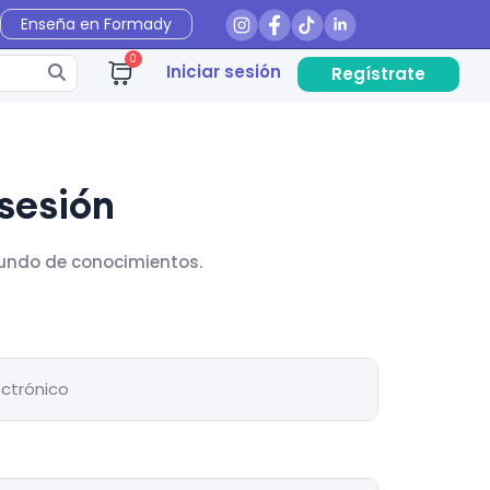
Enseña en Formady
0
Iniciar sesión
Regístrate
 sesión
undo de conocimientos.