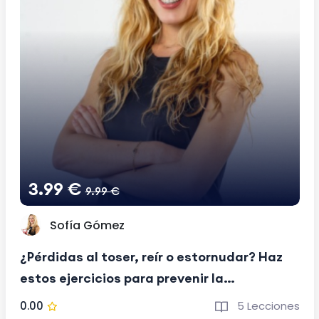
3.99 €
9.99 €
Sofía Gómez
¿Pérdidas al toser, reír o estornudar? Haz
estos ejercicios para prevenir la
Incontinencia Urinaria de Esfuerzo - Suelo
0.00
5 Lecciones