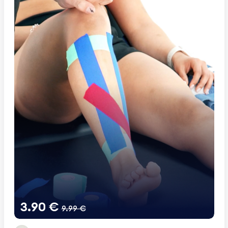
3.90 €
9.99 €