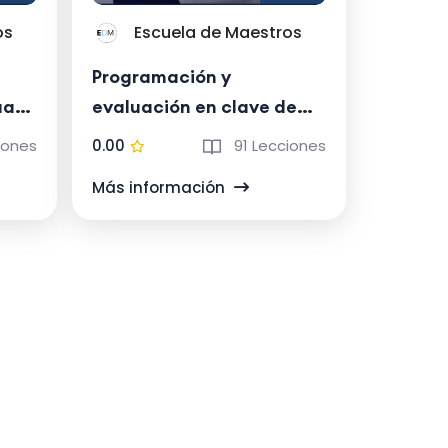
os
Escuela de Maestros
Programación y
uar
evaluación en clave de
competencias
iones
0.00
91 Lecciones
Más información