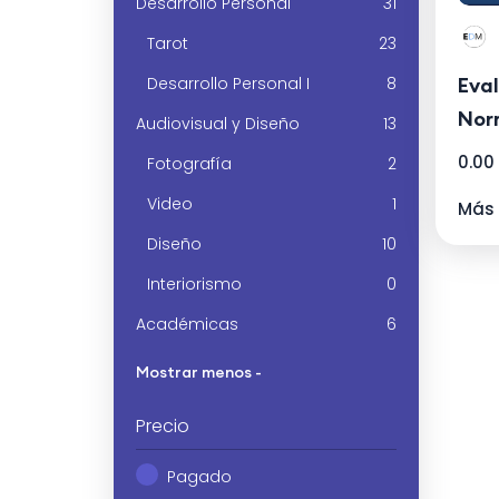
Desarrollo Personal
31
Tarot
23
Desarrollo Personal I
8
Eva
Nor
Audiovisual y Diseño
13
met
0.00
Fotografía
2
doc
Video
1
Más 
Diseño
10
Interiorismo
0
Académicas
6
Mostrar menos -
Precio
Pagado