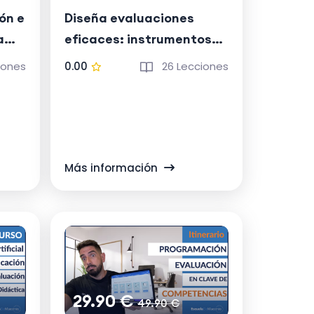
ión e
Diseña evaluaciones
a
eficaces: instrumentos
s
prácticos para el aula
iones
0.00
26 Lecciones
Más información
29.90 €
49.90 €