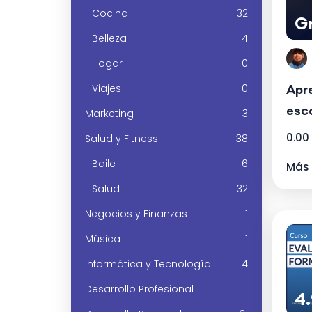
Cocina
32
Gr
Belleza
4
Hogar
0
Apr
Viajes
0
esc
Marketing
3
0.00
Salud y Fitness
38
Baile
6
Más 
Salud
32
Negocios y Finanzas
1
Música
1
Informática y Tecnología
4
Desarrollo Profesional
11
4