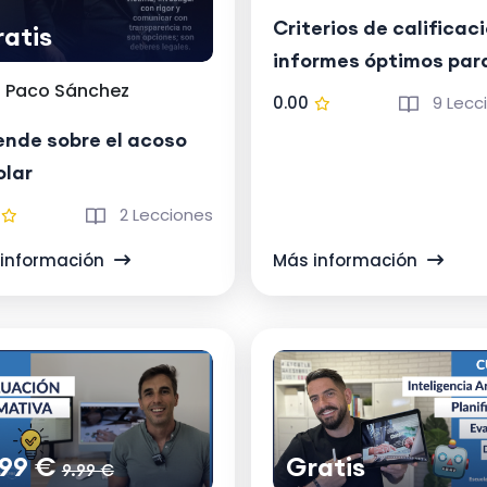
Criterios de calificac
atis
informes óptimos par
Paco Sánchez
evaluar competencia
0.00
9 Lecc
ende sobre el acoso
olar
2 Lecciones
información
Más información
.99 €
Gratis
9.99 €