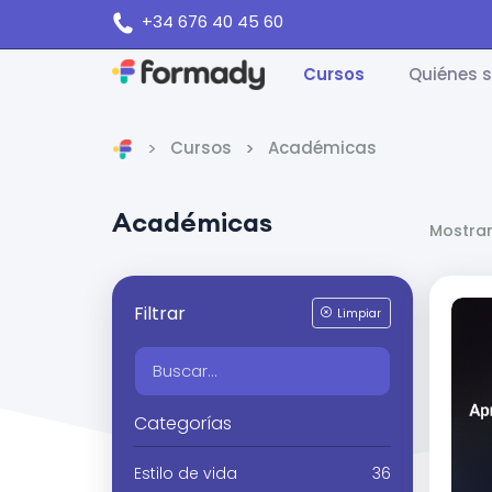
+34 676 40 45 60
Cursos
Quiénes 
Cursos
Académicas
Inicio
Académicas
Mostran
Filtrar
Limpiar
Categorías
Estilo de vida
36