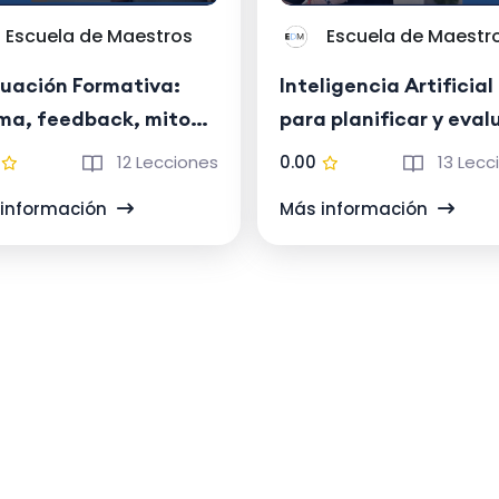
Escuela de Maestros
Escuela de Maestr
luación Formativa:
Inteligencia Artificial
ma, feedback, mitos y
para planificar y eval
acognición para
en tus clases
12 Lecciones
0.00
13 Lecc
entes
información
Más información