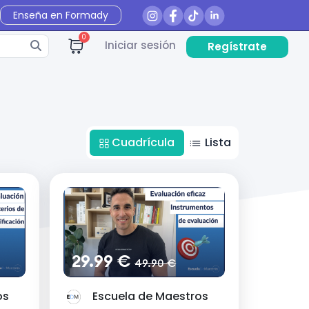
Enseña en Formady
0
Iniciar sesión
Regístrate
Cuadrícula
Lista
29.99 €
49.90 €
os
Escuela de Maestros