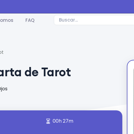
somos
FAQ
ot
arta de Tarot
Ojos
00h 27m