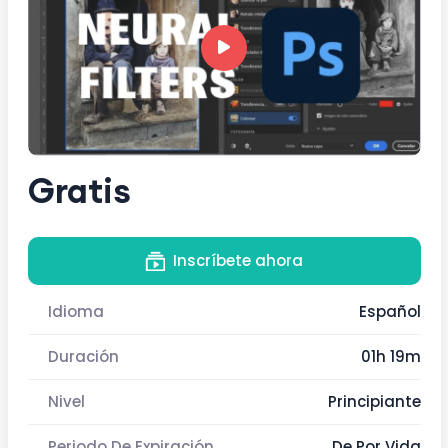
Gratis
Inscríbete ahora
Idioma
Español
Duración
01h 19m
Nivel
Principiante
Periodo De Expiración
De Por Vida