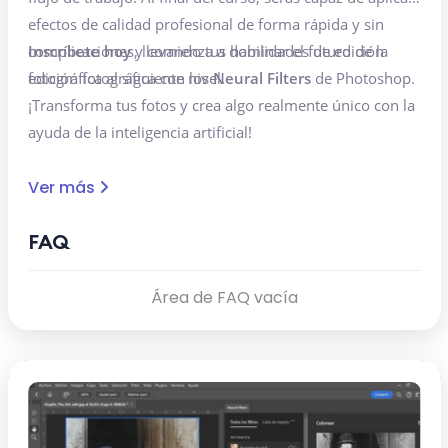
efectos de calidad profesional de forma rápida y sin
complicaciones, llevando tus habilidades de edición
Inscríbete hoy
y comienza a dominar el futuro de la
fotográfica al siguiente nivel.
edición fotográfica con los
Neural Filters
de Photoshop.
¡Transforma tus fotos y crea algo realmente único con la
ayuda de la inteligencia artificial!
Ver más
FAQ
Área de FAQ vacía