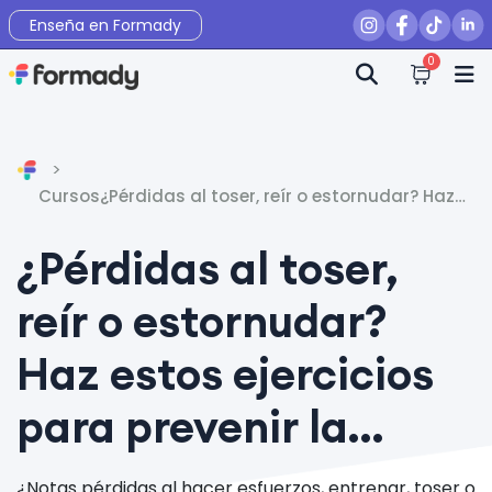
Enseña en Formady
0
Inicio
Cursos
¿Pérdidas al toser, reír o estornudar? Haz
estos ejercicios para prevenir la
Incontinencia Urinaria de Esfuerzo - Suelo
¿Pérdidas al toser,
Pélvico
reír o estornudar?
Haz estos ejercicios
para prevenir la
Incontinencia
¿Notas pérdidas al hacer esfuerzos, entrenar, toser o