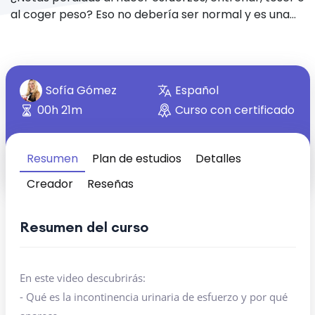
al coger peso? Eso no debería ser normal y es una
Urinaria de Esfuerzo -
señal de que tu suelo pélvico necesita atención. E...
Suelo Pélvico
Sofía Gómez
Español
00h 21m
Curso con certificado
Resumen
Plan de estudios
Detalles
Creador
Reseñas
Resumen del curso
En este video descubrirás:
- Qué es la incontinencia urinaria de esfuerzo y por qué