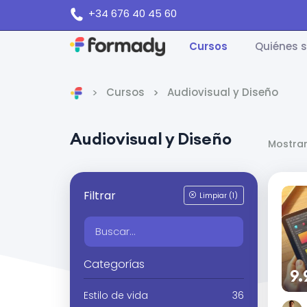
+34 676 40 45 60
Cursos
Quiénes 
Cursos
Audiovisual y Diseño
Inicio
Audiovisual y Diseño
Mostran
Filtrar
Limpiar (1)
Categorías
9
Estilo de vida
36