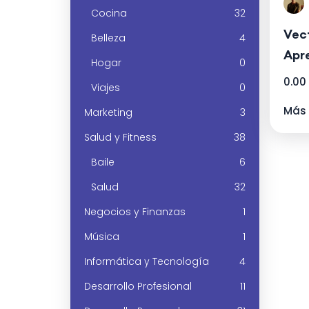
Cocina
32
Vect
Belleza
4
Apre
Hogar
0
Cer
0.00
Viajes
0
Más 
Marketing
3
Salud y Fitness
38
Baile
6
Salud
32
Negocios y Finanzas
1
Música
1
Informática y Tecnología
4
Desarrollo Profesional
11