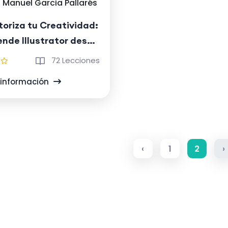
Manuel Garcia Pallarés
oriza tu Creatividad:
nde Illustrator desde
o
72 Lecciones
información
‹
1
2
›