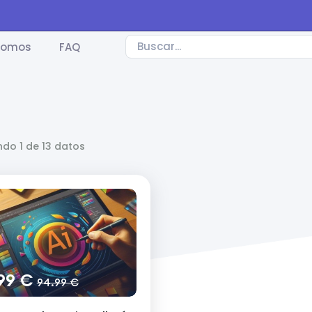
somos
FAQ
do 1 de 13 datos
.99 €
94.99 €