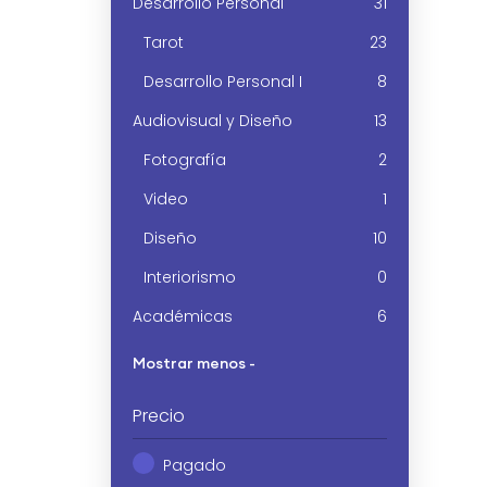
Desarrollo Personal
31
Tarot
23
Desarrollo Personal I
8
Audiovisual y Diseño
13
Fotografía
2
Video
1
Diseño
10
Interiorismo
0
Académicas
6
Mostrar menos -
Precio
Pagado