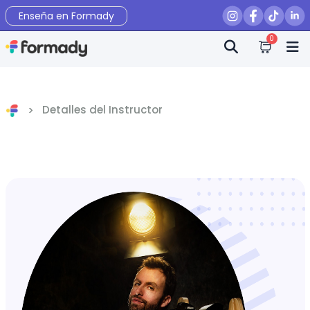
Enseña en Formady
0
Detalles del Instructor
Inicio