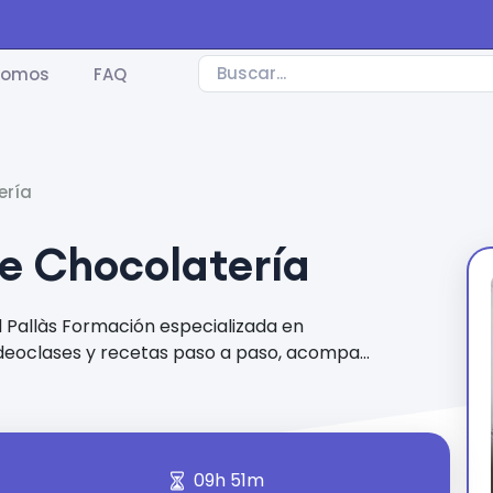
somos
FAQ
ería
e Chocolatería
ializada en
deoclases y recetas paso a paso, acompa...
09h 51m