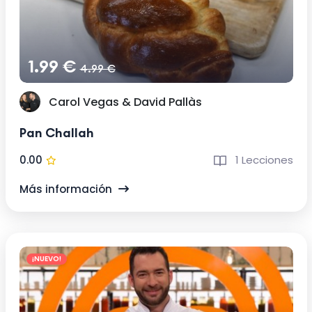
1.99 €
4.99 €
Carol Vegas & David Pallàs
Pan Challah
0.00
1 Lecciones
Más información
¡NUEVO!