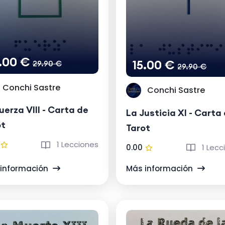
5.00 €
15.00 €
29.90 €
29.90 €
Conchi Sastre
Conchi Sastre
uerza VIII - Carta de
La Justicia XI - Carta
ot
Tarot
1 Lecciones
0.00
1 Lecc
información
Más información