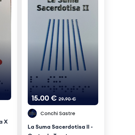
15.00 €
29.90 €
Conchi Sastre
a X
La Suma Sacerdotisa II -