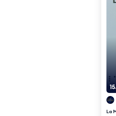
1
La M