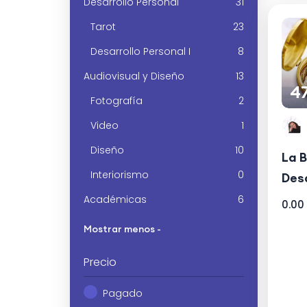
Desarrollo Personal
31
Tarot
23
Desarrollo Personal I
8
Audiovisual y Diseño
13
4
Fotografía
2
Video
1
Diseño
10
La B
Interiorismo
0
Desa
Académicas
6
0.00
Mostrar menos -
Precio
Pagado