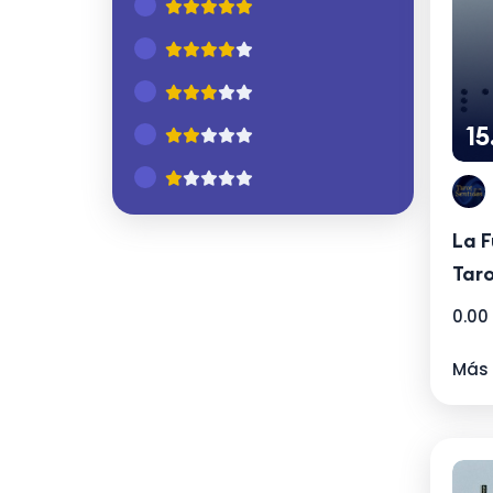
1
La F
Tar
0.00
Más 