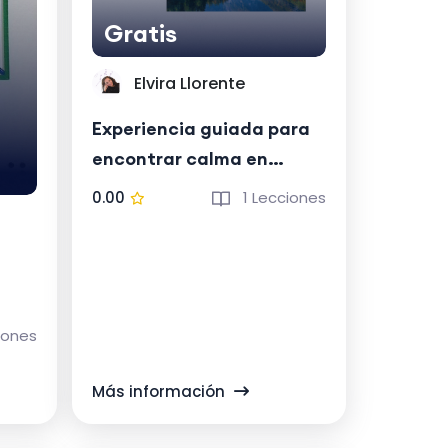
Gratis
Elvira Llorente
Experiencia guiada para
encontrar calma en
medio del caos -
0.00
1 Lecciones
Desarrollo Personal
iones
Más información