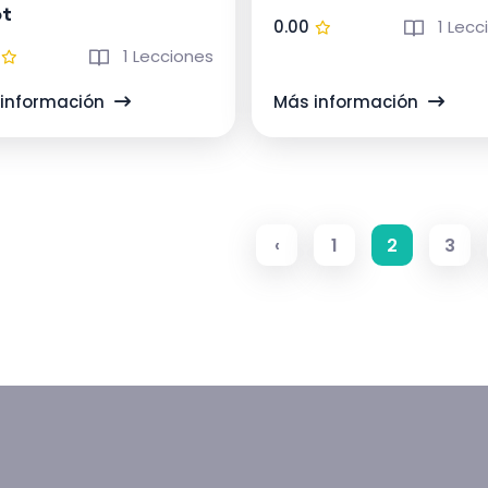
ot
0.00
1 Lecc
1 Lecciones
información
Más información
‹
1
2
3