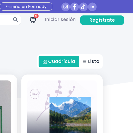
Enseña en Formady
0
Iniciar sesión
Regístrate
Cuadrícula
Lista