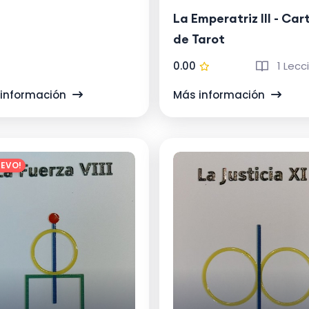
La Emperatriz III - Car
de Tarot
0.00
1 Lecc
información
Más información
UEVO!