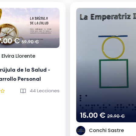
7.00 €
59.90 €
Elvira Llorente
rújula de la Salud -
rrollo Personal
44 Lecciones
15.00 €
29.90 €
Conchi Sastre