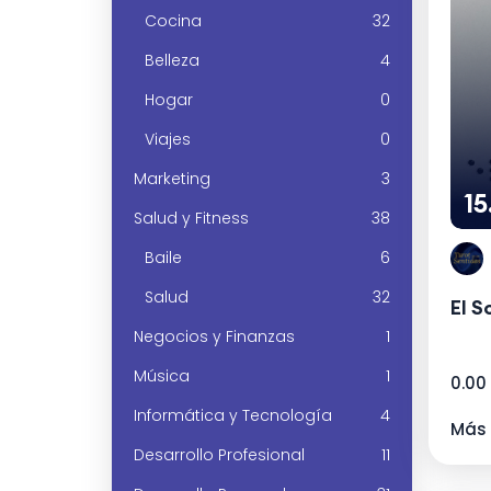
Cocina
32
Belleza
4
Hogar
0
Viajes
0
Marketing
3
1
Salud y Fitness
38
Baile
6
Salud
32
El S
Negocios y Finanzas
1
Música
1
0.00
Informática y Tecnología
4
Más 
Desarrollo Profesional
11