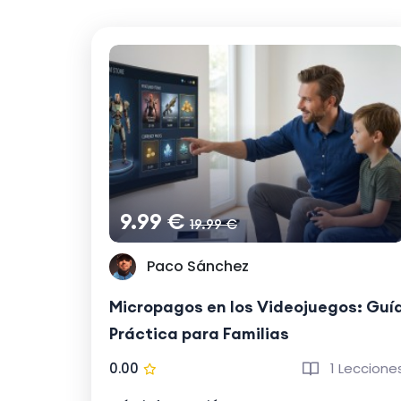
9.99 €
19.99 €
Paco Sánchez
Micropagos en los Videojuegos: Guí
Práctica para Familias
0.00
1 Leccione