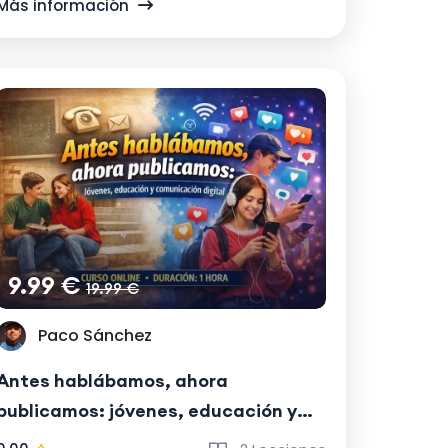
Más información
9.99 €
19.99 €
Paco Sánchez
Antes hablábamos, ahora
publicamos: jóvenes, educación y
comunicación digital