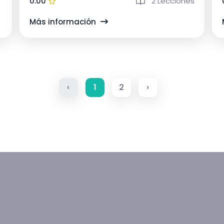
0.00
2 Lecciones
Más información
‹
1
2
›