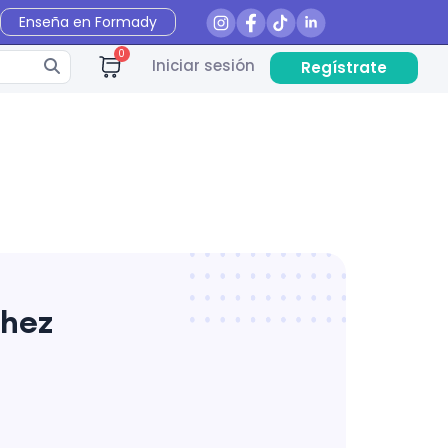
Enseña en Formady
0
Iniciar sesión
Regístrate
chez