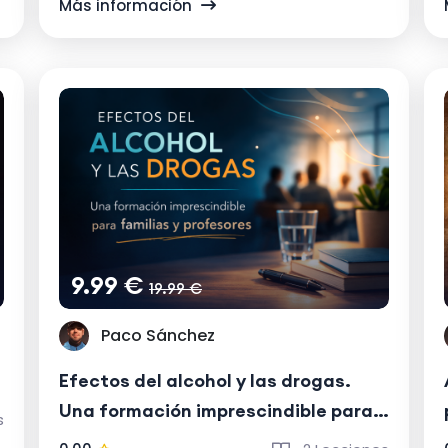
Más información
9.99 €
19.99 €
Paco Sánchez
Efectos del alcohol y las drogas.
Una formación imprescindible para
s
familias y profesores.